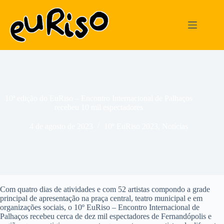
Pular
para
o
conteúdo
10ª edição do EuRiso – Encontro Internacional de Palhaços
recebeu 10 mil espectadores
4 de agosto de 2023
10º EuRiso 2023
,
Notícias
Com quatro dias de atividades e com 52 artistas compondo a grade
principal de apresentação na praça central, teatro municipal e em
organizações sociais, o 10º EuRiso – Encontro Internacional de
Palhaços recebeu cerca de dez mil espectadores de Fernandópolis e